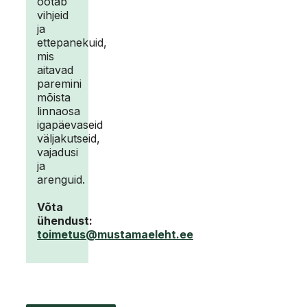
ootab
vihjeid
ja
ettepanekuid,
mis
aitavad
paremini
mõista
linnaosa
igapäevaseid
väljakutseid,
vajadusi
ja
arenguid.
Võta
ühendust:
toimetus@mustamaeleht.ee