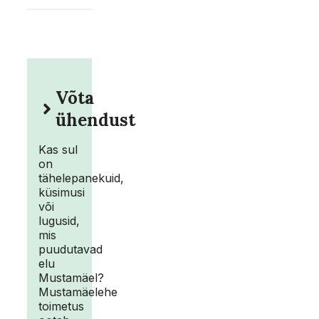
Võta
ühendust
Kas sul
on
tähelepanekuid,
küsimusi
või
lugusid,
mis
puudutavad
elu
Mustamäel?
Mustamäelehe
toimetus