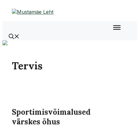
Liigu
sisu
juurde
Tervis
Sportimisvõimalused
värskes õhus