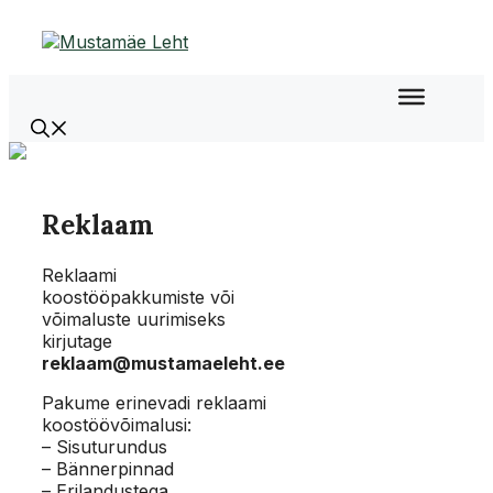
Liigu
sisu
juurde
Reklaam
Reklaami
koostööpakkumiste või
võimaluste uurimiseks
kirjutage
reklaam@mustamaeleht.ee
Pakume erinevadi reklaami
koostöövõimalusi:
– Sisuturundus
– Bännerpinnad
– Erilandustega