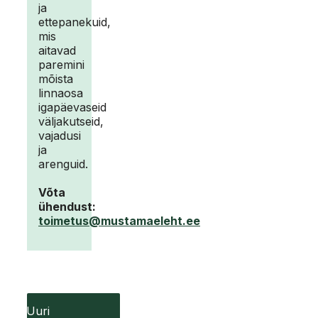
ja
ettepanekuid,
mis
aitavad
paremini
mõista
linnaosa
igapäevaseid
väljakutseid,
vajadusi
ja
arenguid.
Võta
ühendust:
toimetus@mustamaeleht.ee
Uuri