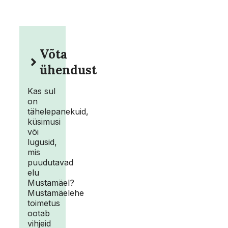
Võta
ühendust
Kas sul
on
tähelepanekuid,
küsimusi
või
lugusid,
mis
puudutavad
elu
Mustamäel?
Mustamäelehe
toimetus
ootab
vihjeid