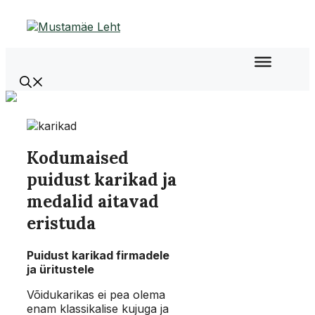
Liigu
sisu
juurde
Kodumaised
puidust karikad ja
medalid aitavad
eristuda
Puidust karikad firmadele
ja üritustele
Võidukarikas ei pea olema
enam klassikalise kujuga ja