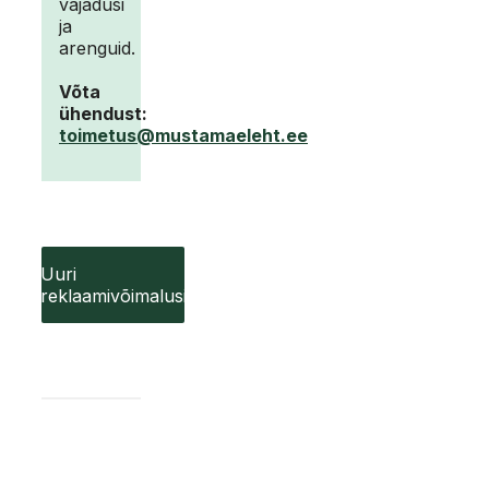
vajadusi
ja
arenguid.
Võta
ühendust:
toimetus@mustamaeleht.ee
Uuri
reklaamivõimalusi