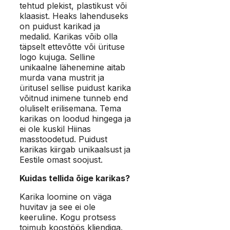
tehtud plekist, plastikust või
klaasist. Heaks lahenduseks
on puidust karikad ja
medalid. Karikas võib olla
täpselt ettevõtte või ürituse
logo kujuga. Selline
unikaalne lähenemine aitab
murda vana mustrit ja
üritusel sellise puidust karika
võitnud inimene tunneb end
oluliselt erilisemana. Tema
karikas on loodud hingega ja
ei ole kuskil Hiinas
masstoodetud. Puidust
karikas kiirgab unikaalsust ja
Eestile omast soojust.
Kuidas tellida õige karikas?
Karika loomine on väga
huvitav ja see ei ole
keeruline. Kogu protsess
toimub koostöös kliendiga.