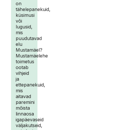
on
tähelepanekuid,
küsimusi
või
lugusid,
mis
puudutavad
elu
Mustamäel?
Mustamäelehe
toimetus
ootab
vihjeid
ja
ettepanekuid,
mis
aitavad
paremini
mõista
linnaosa
igapäevaseid
väljakutseid,