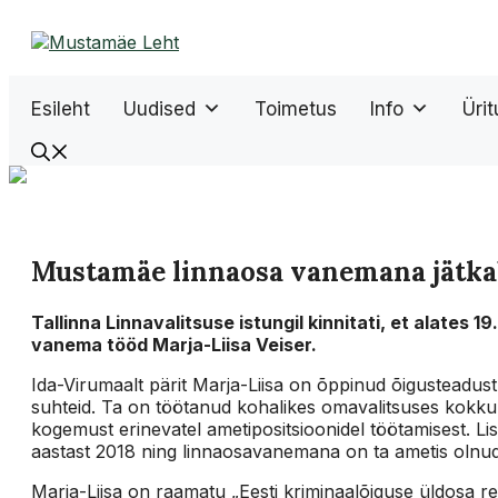
Liigu
sisu
juurde
Esileht
Uudised
Toimetus
Info
Üri
Mustamäe linnaosa vanemana jätkab
Tallinna Linnavalitsuse istungil kinnitati, et alates 
vanema tööd Marja-Liisa Veiser.
Ida-Virumaalt pärit Marja-Liisa on õppinud õigusteadust,
suhteid. Ta on töötanud kohalikes omavalitsuses kokku
kogemust erinevatel ametipositsioonidel töötamisest. Li
aastast 2018 ning linnaosavanemana on ta ametis olnud
Marja-Liisa on raamatu „Eesti kriminaalõiguse üldosa 