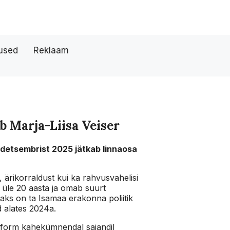
tused
Reklaam
 Marja-Liisa Veiser
19.detsembrist 2025 jätkab linnaosa
 ärikorraldust kui ka rahvusvahelisi
 üle 20 aasta ja omab suurt
saks on ta Isamaa erakonna poliitik
 alates 2024a.
reform kahekümnendal sajandil