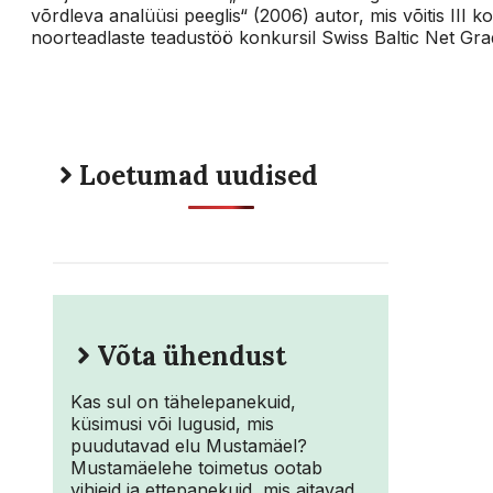
võrdleva analüüsi peeglis“ (2006) autor, mis võitis III k
noorteadlaste teadustöö konkursil Swiss Baltic Net Gr
Loetumad uudised
Võta ühendust
Kas sul on tähelepanekuid,
küsimusi või lugusid, mis
puudutavad elu Mustamäel?
Mustamäelehe toimetus ootab
vihjeid ja ettepanekuid, mis aitavad