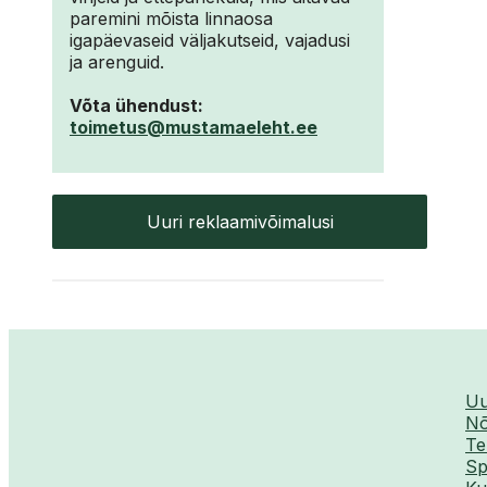
paremini mõista linnaosa
igapäevaseid väljakutseid, vajadusi
ja arenguid.
Võta ühendust:
toimetus@mustamaeleht.ee
Uuri reklaamivõimalusi
Uu
Nõ
Te
Sp