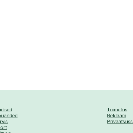
dised
Toimetus
uanded
Reklaam
rvis
Privaatsuss
ort